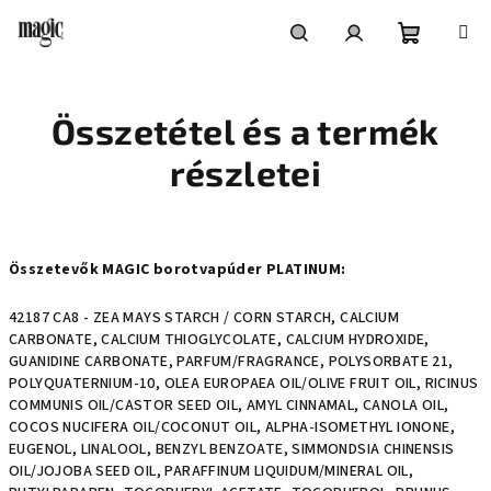
Ugrás
a
fő
Kosár
Keresés
Bejelentkezés
tartalomhoz
Összetétel és a termék
részletei
Összetevők MAGIC borotvapúder PLATINUM:
42187 CA8 - ZEA MAYS STARCH / CORN STARCH, CALCIUM
CARBONATE, CALCIUM THIOGLYCOLATE, CALCIUM HYDROXIDE,
GUANIDINE CARBONATE, PARFUM/FRAGRANCE, POLYSORBATE 21,
POLYQUATERNIUM-10, OLEA EUROPAEA OIL/OLIVE FRUIT OIL, RICINUS
COMMUNIS OIL/CASTOR SEED OIL, AMYL CINNAMAL, CANOLA OIL,
COCOS NUCIFERA OIL/COCONUT OIL, ALPHA-ISOMETHYL IONONE,
EUGENOL, LINALOOL, BENZYL BENZOATE, SIMMONDSIA CHINENSIS
OIL/JOJOBA SEED OIL, PARAFFINUM LIQUIDUM/MINERAL OIL,