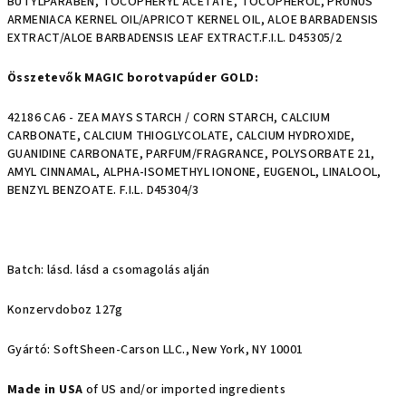
BUTYLPARABEN, TOCOPHERYL ACETATE, TOCOPHEROL, PRUNUS
ARMENIACA KERNEL OIL/APRICOT KERNEL OIL, ALOE BARBADENSIS
EXTRACT/ALOE BARBADENSIS LEAF EXTRACT.F.I.L. D45305/2
Összetevők MAGIC borotvapúder GOLD:
42186 CA6 - ZEA MAYS STARCH / CORN STARCH, CALCIUM
CARBONATE, CALCIUM THIOGLYCOLATE, CALCIUM HYDROXIDE,
GUANIDINE CARBONATE, PARFUM/FRAGRANCE, POLYSORBATE 21,
AMYL CINNAMAL, ALPHA-ISOMETHYL IONONE, EUGENOL, LINALOOL,
BENZYL BENZOATE. F.I.L. D45304/3
Batch: lásd. lásd a csomagolás alján
Konzervdoboz 127g
Gyártó: SoftSheen-Carson LLC., New York, NY 10001
Made in USA
of US and/or imported ingredients