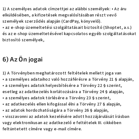
1) A személyes adatok címzettjei az alábbi személyek: • Az áru
elküldésében, a kifizetések megvalósításában részt vevő
személyek szerződés alapján (CardPay, könyvelő).
• az e-shop üzemeltetési szolgáltatásait biztosító (Shoptet, a.s.)
és az e-shop üzemeltetésével kapcsolatos egyéb szolgáltatásokat
biztosító személyek,
6) Az Ön jogai
1) A Törvényben meghatározott feltételek mellett joga van
• a személyes adataihoz való hozzáférésre a Törvény 21 § alapján,
• a személyes adatok helyesbítésére a Törvény 22 § szerint,
esetleg az adatkezelés korlátozására a Törvény 24 § alapján,
• a személyes adatok törlésére a Törvény 23 § szerint,
• az adatkezelés ellen kifogással élni a Törvény 27 § alapján,
• az adatok hordozhatóságára a Törvény 26 § alapján,
• visszavonni az adatok kezelésére adott hozzájárulását írásban
vagy elektronikusan az adatkezelő e feltételek III. cikkében
feltüntetett címére vagy e-mail címére.