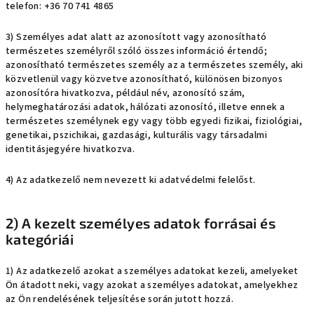
telefon: +36 70 741 4865
3) Személyes adat alatt az azonosított vagy azonosítható
természetes személyről szóló összes információ értendő;
azonosítható természetes személy az a természetes személy, aki
közvetlenül vagy közvetve azonosítható, különösen bizonyos
azonosítóra hivatkozva, például név, azonosító szám,
helymeghatározási adatok, hálózati azonosító, illetve ennek a
természetes személynek egy vagy több egyedi fizikai, fiziológiai,
genetikai, pszichikai, gazdasági, kulturális vagy társadalmi
identitásjegyére hivatkozva.
4) Az adatkezelő nem nevezett ki adatvédelmi felelőst.
2) A kezelt személyes adatok forrásai és
kategóriái
1) Az adatkezelő azokat a személyes adatokat kezeli, amelyeket
Ön átadott neki, vagy azokat a személyes adatokat, amelyekhez
az Ön rendelésének teljesítése során jutott hozzá.