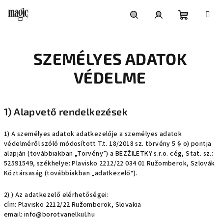
Ugrás
a
fő
Kosár
Keresés
Bejelentkezés
tartalomhoz
SZEMÉLYES ADATOK
VÉDELME
1) Alapvető rendelkezések
1) A személyes adatok adatkezelője a személyes adatok
védelméről szóló módosított T.t. 18/2018 sz. törvény 5 § o) pontja
alapján (továbbiakban „Törvény”) a BEZŽILETKY s.r.o. cég, Stat. sz.:
52591549, székhelye: Plavisko 2212/22 034 01 Ružomberok, Szlovák
Köztársaság (továbbiakban „adatkezelő“).
2) ) Az adatkezelő elérhetőségei:
cím: Plavisko 2212/22 Ružomberok, Slovakia
email: info@borotvanelkul.hu