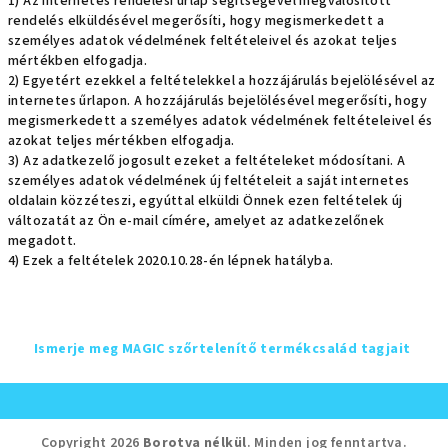
1) Az internetes rendelési űrlap segítségével megvalósított
rendelés elküldésével megerősíti, hogy megismerkedett a
személyes adatok védelmének feltételeivel és azokat teljes
mértékben elfogadja.
2) Egyetért ezekkel a feltételekkel a hozzájárulás bejelölésével az
internetes űrlapon. A hozzájárulás bejelölésével megerősíti, hogy
megismerkedett a személyes adatok védelmének feltételeivel és
azokat teljes mértékben elfogadja.
3) Az adatkezelő jogosult ezeket a feltételeket módosítani. A
személyes adatok védelmének új feltételeit a saját internetes
oldalain közzéteszi, egyúttal elküldi Önnek ezen feltételek új
változatát az Ön e-mail címére, amelyet az adatkezelőnek
megadott.
4) Ezek a feltételek 2020.10.28-én lépnek hatályba.
Ismerje meg MAGIC szőrtelenítő termékcsalád tagjait
L
á
Copyright 2026
Borotva nélkül
. Minden jog fenntartva.